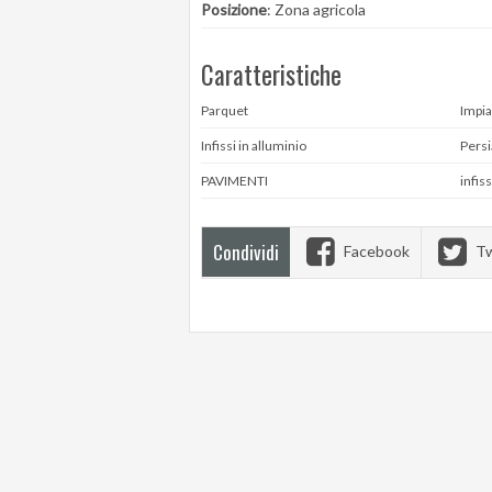
Posizione
: Zona agricola
Caratteristiche
Parquet
Impia
Infissi in alluminio
Pers
PAVIMENTI
infis
Condividi
Facebook
Tw