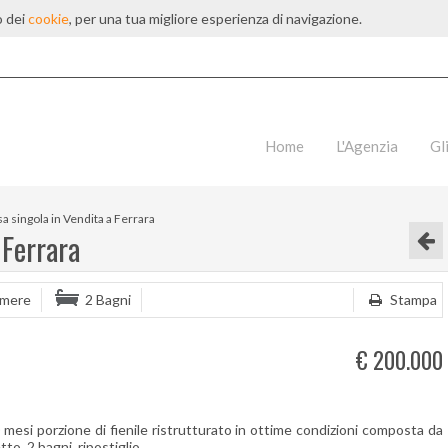
o dei
cookie
, per una tua migliore esperienza di navigazione.
Home
L'Agenzia
Gl
a singola in Vendita a Ferrara
 Ferrara
amere
2 Bagni
Stampa
€ 200.000
 mesi porzione di fienile ristrutturato in ottime condizioni composta da
to, 2 bagni, ripostiglio.