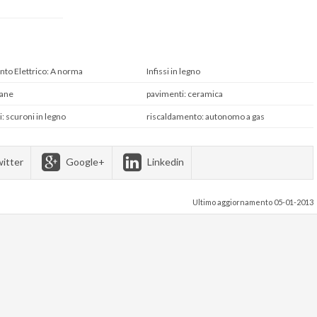
nto Elettrico: A norma
Infissi in legno
iane
pavimenti: ceramica
si: scuroni in legno
riscaldamento: autonomo a gas
itter
Google+
Linkedin
Ultimo aggiornamento 05-01-2013