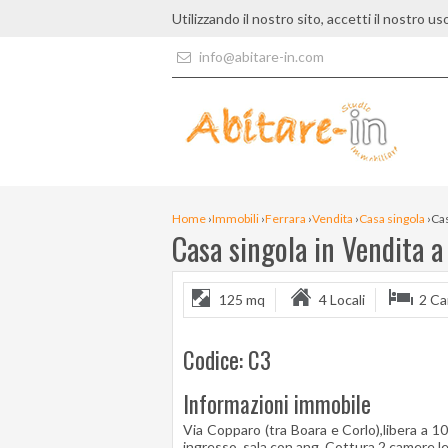
Utilizzando il nostro sito, accetti il nostro us
info@abitare-in.com
Home
›
Immobili
›
Ferrara
›
Vendita
›
Casa singola
›
Cas
Casa singola in Vendita a
125 mq
4 Locali
2 C
Codice: C3
Informazioni immobile
Via Copparo (tra Boara e Corlo),libera a 10
ingresso, sala con ang. Cottura,2 camere let