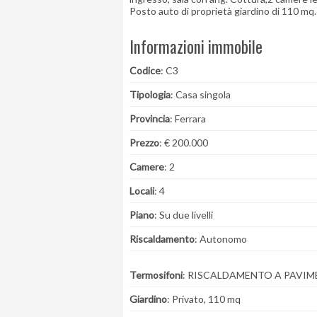
Posto auto di proprietà giardino di 110 mq.
Informazioni immobile
Codice
: C3
Tipologia
: Casa singola
Provincia
: Ferrara
Prezzo
: € 200.000
Camere
: 2
Locali
: 4
Piano
: Su due livelli
Riscaldamento
: Autonomo
Termosifoni
: RISCALDAMENTO A PAVI
Giardino
: Privato, 110 mq