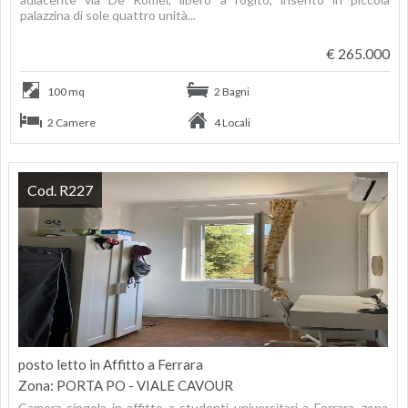
palazzina di sole quattro unità...
€ 265.000
100 mq
2 Bagni
2 Camere
4 Locali
Cod. R227
posto letto in Affitto a Ferrara
Zona: PORTA PO - VIALE CAVOUR
Camera singola in affitto a studenti universitari a Ferrara, zona