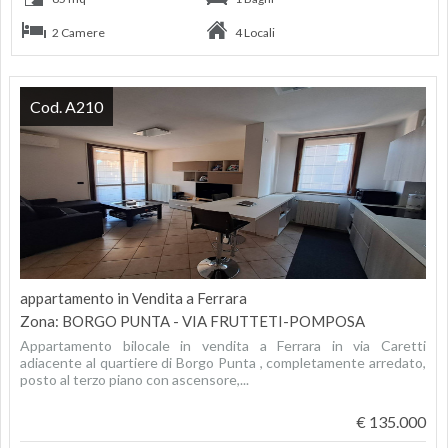
2 Camere
4 Locali
Cod. A210
appartamento in Vendita a Ferrara
Zona: BORGO PUNTA - VIA FRUTTETI-POMPOSA
Appartamento bilocale in vendita a Ferrara in via Caretti
adiacente al quartiere di Borgo Punta , completamente arredato,
posto al terzo piano con ascensore,...
€ 135.000