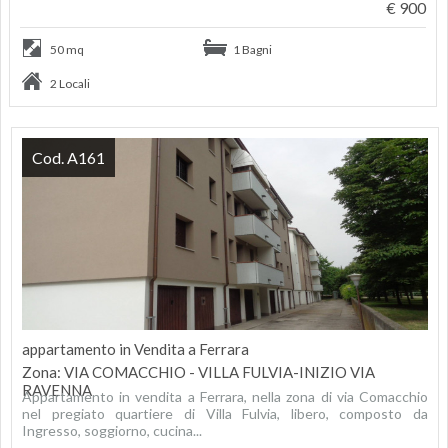
€ 900
50 mq
1 Bagni
2 Locali
Cod. A161
appartamento in Vendita a Ferrara
Zona: VIA COMACCHIO - VILLA FULVIA-INIZIO VIA
RAVENNA
Appartamento in vendita a Ferrara, nella zona di via Comacchio
nel pregiato quartiere di Villa Fulvia, libero, composto da
Ingresso, soggiorno, cucina...