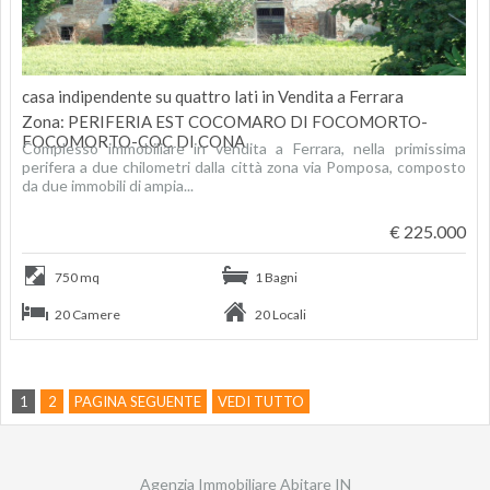
casa indipendente su quattro lati in Vendita a Ferrara
Zona: PERIFERIA EST COCOMARO DI FOCOMORTO-
FOCOMORTO-COC DI CONA
Complesso immobiliare in vendita a Ferrara, nella primissima
perifera a due chilometri dalla città zona via Pomposa, composto
da due immobili di ampia...
€ 225.000
750 mq
1 Bagni
20 Camere
20 Locali
1
2
PAGINA SEGUENTE
VEDI TUTTO
Agenzia Immobiliare Abitare IN