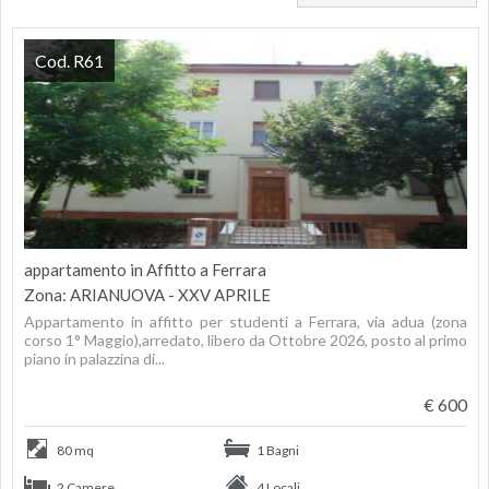
Cod. R61
appartamento in Affitto a Ferrara
Zona: ARIANUOVA - XXV APRILE
Appartamento in affitto per studenti a Ferrara, via adua (zona
corso 1° Maggio),arredato, libero da Ottobre 2026, posto al primo
piano in palazzina di...
€ 600
80 mq
1 Bagni
2 Camere
4 Locali