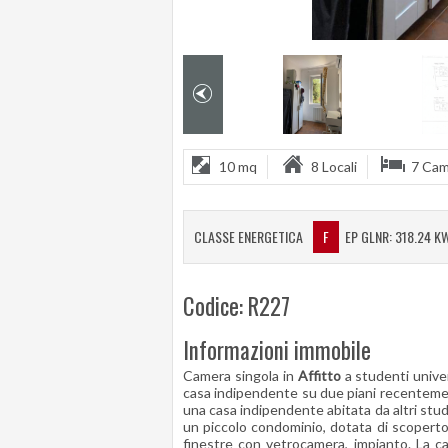
10 mq
8 Locali
7 Ca
CLASSE ENERGETICA
F
EP GLNR: 318.24 K
Codice: R227
Informazioni immobile
Camera singola in
Affitto
a studenti univer
casa indipendente su due piani recentement
una casa indipendente abitata da altri studen
un piccolo condominio, dotata di scoperto
finestre con vetrocamera, impianto. La ca