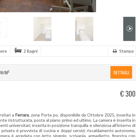
mere
2 Bagni
Stampa
WH/M²
DETTAGLI
€ 300
sitari a
Ferrara
, zona Porta po, disponibile da Ottobre 2025, inserita in
e ristrutturata, posta al piano primo ed ultimo. La camera è inserita in
ti universitari, inserita in posizione tranquilla e silenziosa all'interno di
 privato è provvista di cucina e doppi servizi. riscaldamento autonomo,
mera è arredata con letto singolo, scrivania, armadietto, finestra con