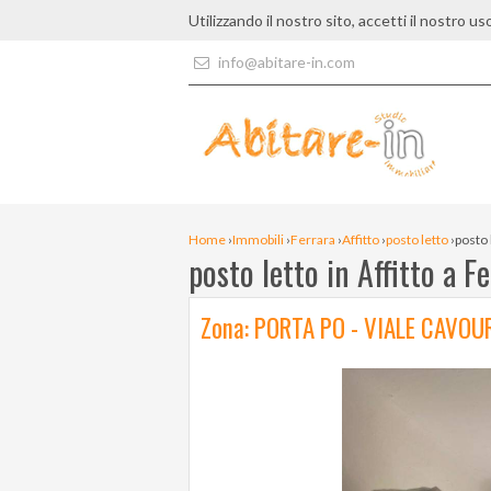
Utilizzando il nostro sito, accetti il nostro us
info@abitare-in.com
Home
›
Immobili
›
Ferrara
›
Affitto
›
posto letto
›
posto 
posto letto in Affitto a F
Zona: PORTA PO - VIALE CAVOU