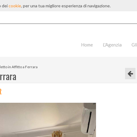
o dei
cookie
, per una tua migliore esperienza di navigazione.
Home
L'Agenzia
Gl
letto in Affitto a Ferrara
errara
R